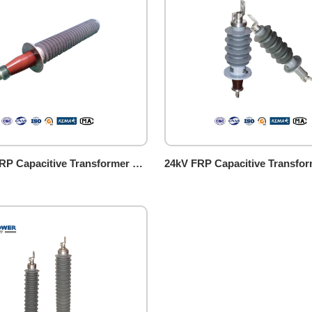
12-52kV FRP Capacitive Transformer Bushing (draw lead type)