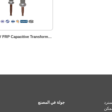
72.5-126kV FRP Capacitive Transformer Bushing (draw lead type)
سنرد
جولة في المصنع